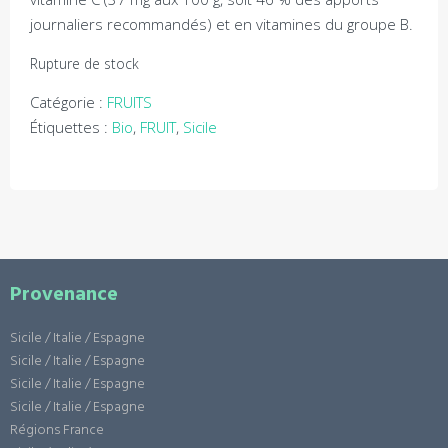
journaliers recommandés) et en vitamines du groupe B
.
Rupture de stock
Catégorie :
FRUITS
Étiquettes :
Bio
,
FRUIT
,
Sicile
Provenance
Sicile / Italie / Espagne
Sicile / Italie / Espagne
Sicile / Italie / Espagne
Sicile / Italie / Espagne
Régions France