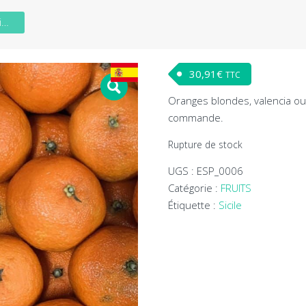
Mandarine Nardocott Bio Caisse de 9 kg
30,91
€
TTC
Oranges blondes, valencia ou
commande.
Rupture de stock
UGS :
ESP_0006
Catégorie :
FRUITS
Étiquette :
Sicile