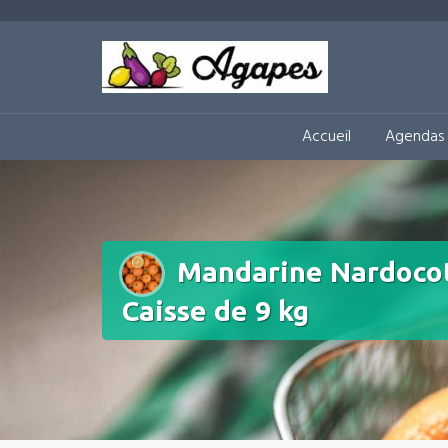
Aller
au
Circuit-Court Alimentaire 
contenu
Accueil
Agendas 
Mandarine Nardocot
Caisse de 9 kg