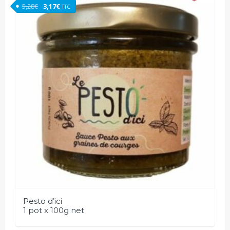
Le prix initial était : 5,28€.
Le prix actuel est : 3,17€.
5,28
€
3,17
€
TTC
Pesto d’ici
1 pot x 100g net