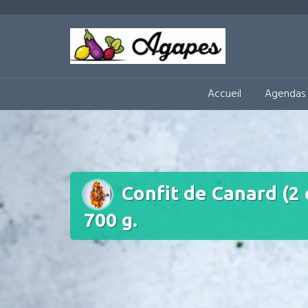
Aller
au
Circuit-Court Alimentaire 
contenu
Accueil
Agendas 
Confit de Canard (2 
700 g.