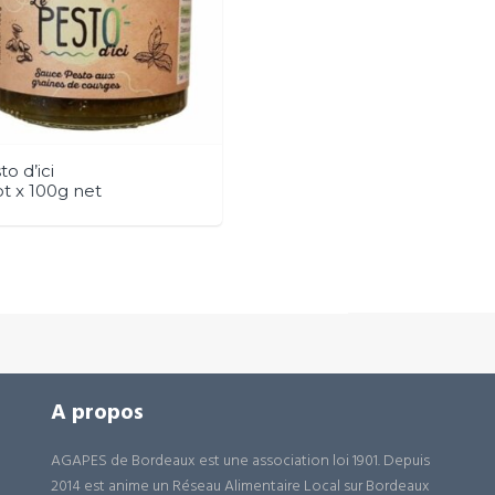
to d’ici
ot x 100g net
A propos
AGAPES de Bordeaux est une association loi 1901. Depuis
2014 est anime un Réseau Alimentaire Local sur Bordeaux