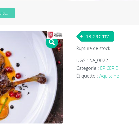
Confit de Canard (2 cuisses) 700 g.
13,29
€
TTC
Rupture de stock
UGS :
NA_0022
Catégorie :
EPICERIE
Étiquette :
Aquitaine