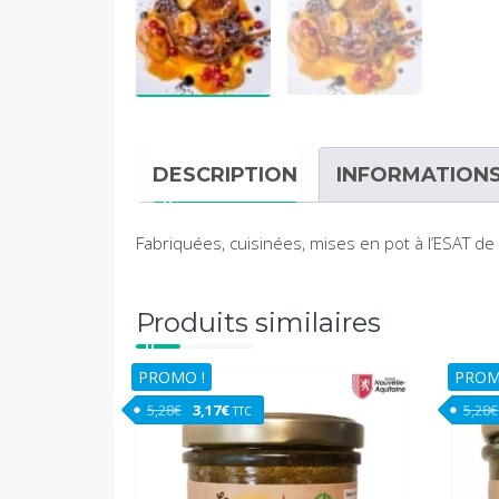
DESCRIPTION
INFORMATION
Fabriquées, cuisinées, mises en pot à l’ESAT de
Produits similaires
PROMO !
PROM
Le prix initial était : 5,28€.
Le prix actuel est : 3,17€.
5,28
€
3,17
€
5,28
€
TTC