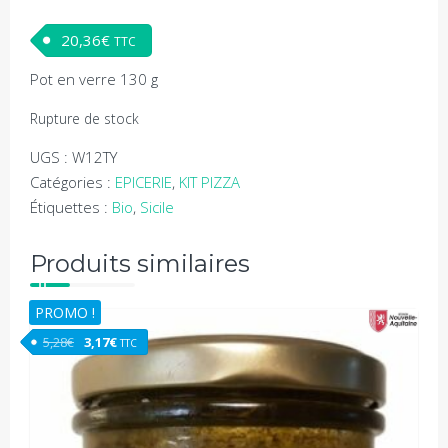
20,36
€
TTC
Pot en verre 130 g
Rupture de stock
UGS :
W12TY
Catégories :
EPICERIE
,
KIT PIZZA
Étiquettes :
Bio
,
Sicile
Produits similaires
PROMO !
Le prix initial était : 5,28€.
Le prix actuel est : 3,17€.
5,28
€
3,17
€
TTC