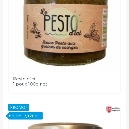
Pesto d’ici
1 pot x 100g net
PROMO !
Le prix initial était : 5,28€.
Le prix actuel est : 3,17€.
5,28
€
3,17
€
TTC