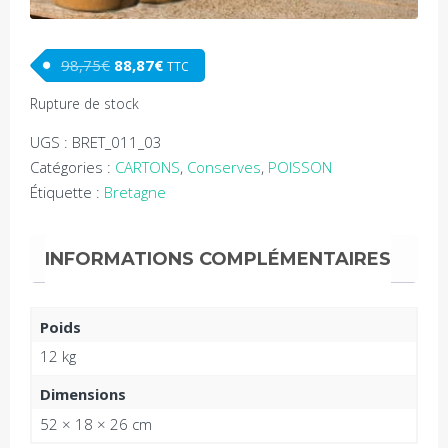
Le prix initial était : 98,75€.
Le prix actuel est : 88,87€.
98,75
€
88,87
€
TTC
Rupture de stock
UGS :
BRET_011_03
Catégories :
CARTONS
,
Conserves
,
POISSON
Étiquette :
Bretagne
INFORMATIONS COMPLÉMENTAIRES
Poids
12 kg
Dimensions
52 × 18 × 26 cm