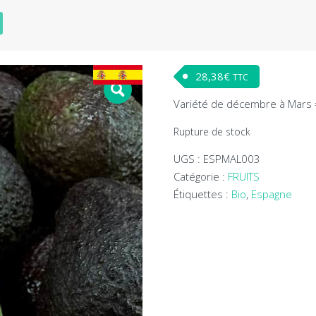
28,38
€
TTC
Variété de décembre à Mars
Rupture de stock
UGS :
ESPMAL003
Catégorie :
FRUITS
Étiquettes :
Bio
,
Espagne