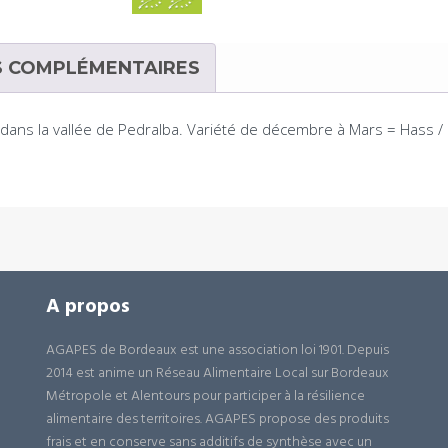
S COMPLÉMENTAIRES
a dans la vallée de Pedralba. Variété de décembre à Mars = Has
A propos
AGAPES de Bordeaux est une association loi 1901. Depuis
2014 est anime un Réseau Alimentaire Local sur Bordeaux
Métropole et Alentours pour participer à la résilience
alimentaire des territoires. AGAPES propose des produits
frais et en conserve sans additifs de synthèse avec un