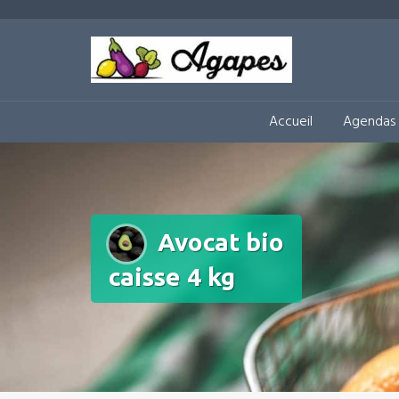
Aller
au
Circuit-Court Alimentaire 
contenu
Accueil
Agendas 
Avocat bio
caisse 4 kg