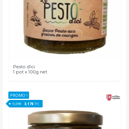
Pesto d’ici
1 pot x 100g net
PROMO !
Le prix initial était : 5,28€.
Le prix actuel est : 3,17€.
5,28
€
3,17
€
TTC