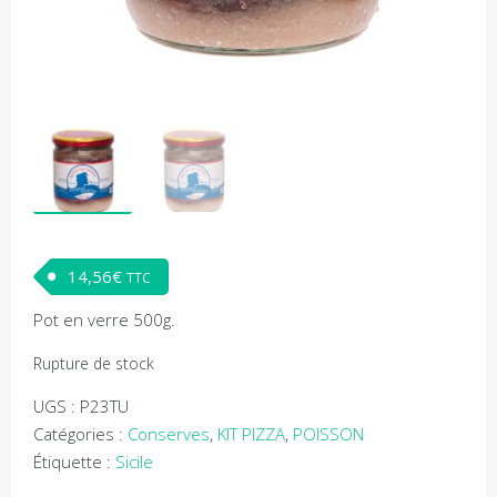
14,56
€
TTC
Pot en verre 500g.
Rupture de stock
UGS :
P23TU
Catégories :
Conserves
,
KIT PIZZA
,
POISSON
Étiquette :
Sicile